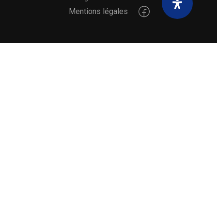
Mentions légales
NOS MODULES !
Découverte de la Langue des Signes Française
COMMENCER MAINTENANT