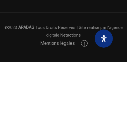
©2023
APADAG
Tous Droits Réservés | Site réalisé par l’agence
digitale
Netactions
Mentions légales
NOS MODULES !