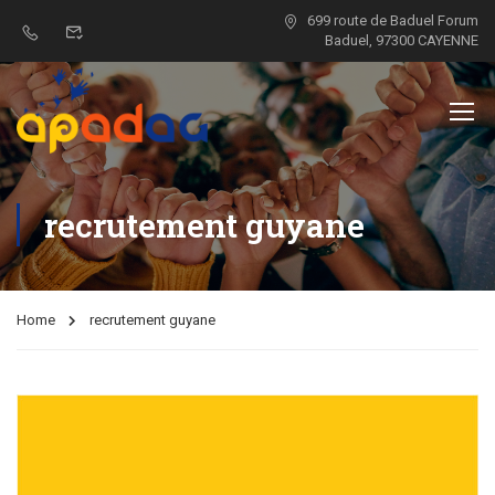
699 route de Baduel Forum
Baduel, 97300 CAYENNE
recrutement guyane
Home
recrutement guyane