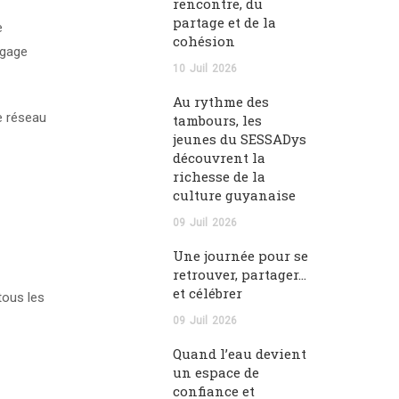
rencontre, du
partage et de la
e
cohésion
ngage
10
Juil
2026
Au rythme des
e réseau
tambours, les
jeunes du SESSADys
découvrent la
richesse de la
culture guyanaise
09
Juil
2026
Une journée pour se
retrouver, partager…
et célébrer
tous les
09
Juil
2026
Quand l’eau devient
un espace de
confiance et