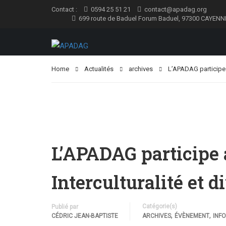
Contact :
0594 25 51 21
contact@apadag.org
699 route de Baduel Forum Baduel, 97300 CAYENN
Home
Actualités
archives
L’APADAG participe a
L’APADAG participe 
Interculturalité et d
Catégorie(s)
Publié par
,
,
CÉDRIC JEAN-BAPTISTE
ARCHIVES
ÉVÈNEMENT
INF