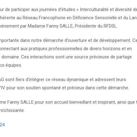
 de participer aux journées d’études « Interculturalité et diversité d
adhérente au Réseau Francophone en Déficience Sensorielle et du La
 l’événement par Madame Fanny SALLE, Présidente du RFDSL.
portante dans notre démarche d’ouverture et de développement. C
nnectant aux pratiques professionnelles de divers horizons et en
u domaine. Ces interactions sont une source précieuse de partage
os équipes.
DAG sont fiers d’intégrer ce réseau dynamique et adressent leurs
IV pour son soutien spontané et précieux dans cette démarche.
anny SALLE pour son accueil bienveillant et inspirant, ainsi que 
richissante.
024