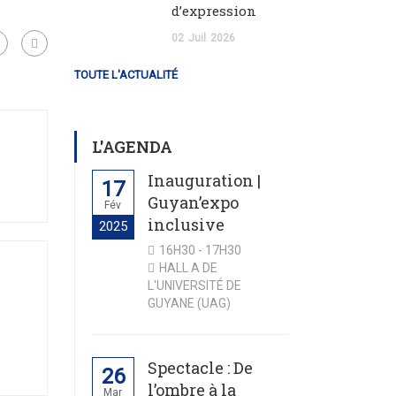
d’expression
02
Juil
2026
TOUTE L'ACTUALITÉ
L'AGENDA
Inauguration |
17
Guyan’expo
Fév
inclusive
2025
16H30 - 17H30
HALL A DE
L'UNIVERSITÉ DE
GUYANE (UAG)
Spectacle : De
26
l’ombre à la
Mar