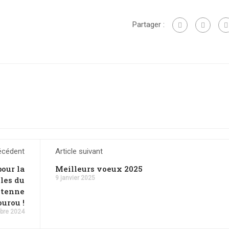
Partager :
récédent
Article suivant
pour la
Meilleurs voeux 2025
9 janvier 2025
les du
ntenne
urou !
bre 2024